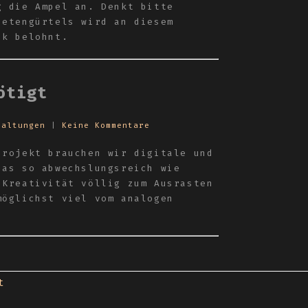
g die Ampel an. Denkt bitte
ietengürtels wird an diesem
nk belohnt.
ötigt
taltungen
|
Keine Kommentare
projekt brauchen wir digitale und
das so abwechslungsreich wie
 Kreativität völlig zum Ausrasten
möglichst viel vom analogen
t