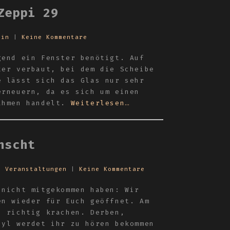
Zeppi 29
ein
|
Keine Kommentare
gend ein Fenster benötigt. Auf
ter verbaut, bei dem die Scheibe
e lässt sich das Glas nur sehr
erneuern, da es sich um einen
ahmen handelt.
Weiterlesen…
nscht
,
Veranstaltungen
|
Keine Kommentare
 nicht mitgekommen haben: Wir
en wieder für Euch geöffnet. Am
s richtig krachen. Derben,
nyl werdet ihr zu hören bekommen