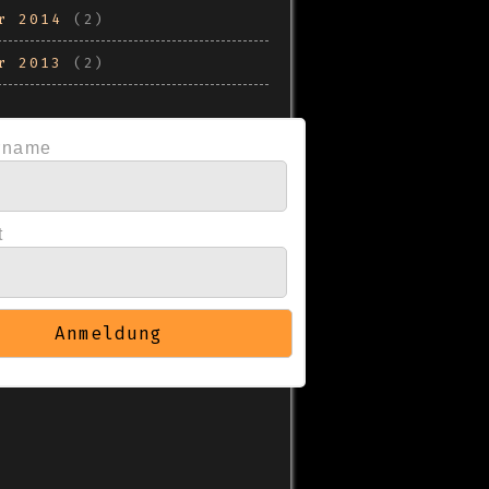
r 2014
(2)
r 2013
(2)
rname
t