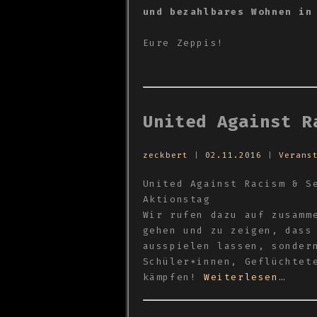
und bezahlbares Wohnen in
Eure Zeppis!
United Against R
zeckbert
|
02.11.2016
|
Verans
United Against Racism & S
Aktionstag
Wir rufen dazu auf zusamm
gehen und zu zeigen, dass
ausspielen lassen, sonder
Schüler*innen, Geflüchtet
kämpfen!
Weiterlesen…