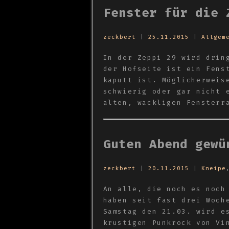
Fenster für die 
zeckbert
|
25.11.2015
|
Allgem
In der Zeppi 29 wird drin
der Hofseite ist ein Fens
kaputt ist. Möglicherweis
schwierig oder gar nicht 
alten, wackligen Fensterr
Guten Abend gewü
zeckbert
|
20.11.2015
|
Kneipe
An alle, die noch es noch
haben seit fast drei Woch
Samstag den 21.03. wird e
krustigen Punkrock von Vi