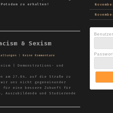
 Potsdam zu erhalten!
Novembe
Novembe
Benutze
acism & Sexism
Passwor
taltungen
|
Keine Kommentare
exism | Demonstrations- und
en am 27.04. auf die Straße zu
 wir uns nicht gegeneinander
n für eine bessere Zukunft für
e, Auszubildende und Studierende