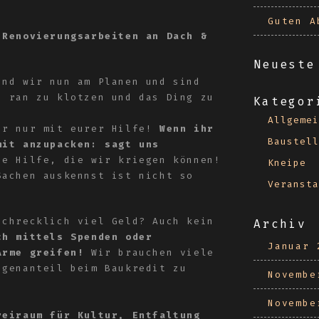
Guten A
 Renovierungsarbeiten an Dach &
Neueste
ind wir nun am Planen und sind
i ran zu klotzen und das Ding zu
Kategor
Allgemei
ir nur mit eurer Hilfe!
Wenn ihr
Baustell
mit anzupacken: sagt uns
e Hilfe, die wir kriegen können!
Kneipe
Sachen auskennst ist nicht so
Veransta
schrecklich viel Geld? Auch kein
Archiv
ch mittels Spenden oder
Januar 
Arme greifen!
Wir brauchen viele
igenanteil beim Baukredit zu
Novembe
Novembe
reiraum für Kultur, Entfaltung